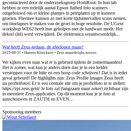
gecontacteerd door de onderzoeksgroep HortiRoot. In hun lab
hebben ze een redelijk aantal Epson flatbed foto scanners
omgebouwd om er kleine plantjes in petriplaten op te kunnen
groeien. Hiermee kunnen ze met korte tijdsintervallen scans nemen,
om timelapses te maken van de groei in hoge resolutie. De UGent
workshop WE62 heeft hun geholpen met de hardware mods: Het
deksel (lid) werd verwijderd. De elektronica verantwoordelijk...
Wat heeft Zeus gedaan, de afgelopen maan?
2025-08-31 • Hannes Klinckaert • Zeus maandelijks nieuws
We kijken even naar wat er is gebeurd tijdens de zomermaanden!
Het is zomer, wat kun je anders doen dan je in een kelder
verstoppen voor de hitte en een hoop code schrijven? Dat is in ieder
geval gebeurd! De highlights zijn: Zeus Profile Images Zeus heeft
nu profielfotos! Er is een centrale site om je profielfoto in te stellen:
https://zpi.zeus.gent/ Je foto zal (langzaam maar zeker) zichtbaar zijn
in meerdere Zeus-applicaties. Op dit moment kun je je foto al
aanschouwen in ZAUTH en EVEN...
Sponsoring members