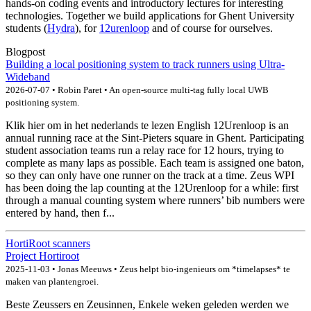
hands-on coding events and introductory lectures for interesting
technologies. Together we build applications for Ghent University
students (
Hydra
), for
12urenloop
and of course for ourselves.
Blogpost
Building a local positioning system to track runners using Ultra-
Wideband
2026-07-07 • Robin Paret • An open-source multi-tag fully local UWB
positioning system.
Klik hier om in het nederlands te lezen English 12Urenloop is an
annual running race at the Sint-Pieters square in Ghent. Participating
student association teams run a relay race for 12 hours, trying to
complete as many laps as possible. Each team is assigned one baton,
so they can only have one runner on the track at a time. Zeus WPI
has been doing the lap counting at the 12Urenloop for a while: first
through a manual counting system where runners’ bib numbers were
entered by hand, then f...
HortiRoot scanners
Project
Hortiroot
2025-11-03 • Jonas Meeuws • Zeus helpt bio-ingenieurs om *timelapses* te
maken van plantengroei.
Beste Zeussers en Zeusinnen, Enkele weken geleden werden we