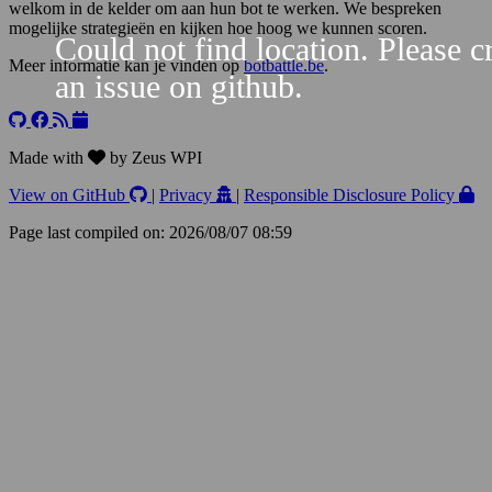
welkom in de kelder om aan hun bot te werken. We bespreken
mogelijke strategieën en kijken hoe hoog we kunnen scoren.
Could not find location. Please c
Meer informatie kan je vinden op
botbattle.be
.
an issue on github.
Leaflet
+
−
Made with
by Zeus WPI
View on GitHub
|
Privacy
|
Responsible Disclosure Policy
Page last compiled on: 2026/08/07 08:59