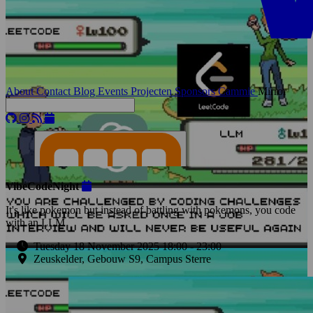
About
Contact
Blog
Events
Projecten
Sponsors
Cammie
Mirror
VibeCodeNight
It's like pokemon but instead of battling with pokemons, you code
with an LLM
Tuesday 18 November 2025 18:00
-
23:00
Zeuskelder, Gebouw S9, Campus Sterre