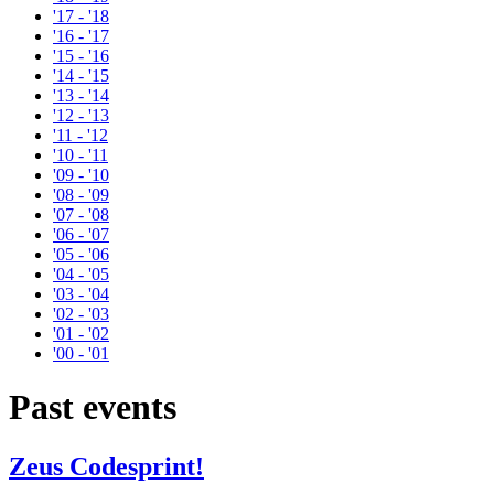
'17 - '18
'16 - '17
'15 - '16
'14 - '15
'13 - '14
'12 - '13
'11 - '12
'10 - '11
'09 - '10
'08 - '09
'07 - '08
'06 - '07
'05 - '06
'04 - '05
'03 - '04
'02 - '03
'01 - '02
'00 - '01
Past events
Zeus Codesprint!