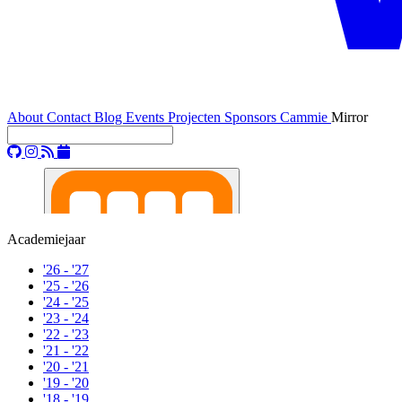
About
Contact
Blog
Events
Projecten
Sponsors
Cammie
Mirror
Academiejaar
'26 - '27
'25 - '26
'24 - '25
'23 - '24
'22 - '23
'21 - '22
'20 - '21
'19 - '20
'18 - '19